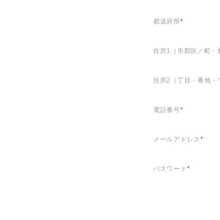
バストケアクリーム
都道府県
*
レクシーラムーア まつ毛美容液
住所1（市郡区／町・
プライバシーポリシー
住所2（丁目・番地・
特定商取引法について
電話番号
*
お問い合わせ
メールアドレス
*
パスワード
*